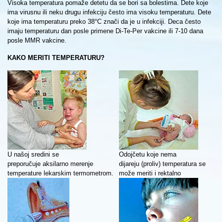
Visoka temperatura pomaže detetu da se bori sa bolestima. Dete koje
ima virusnu ili neku drugu infekciju često ima visoku temperaturu. Dete
koje ima temperaturu preko 38°C znači da je u infekciji. Deca često
imaju temperaturu dan posle primene Di-Te-Per vakcine ili 7-10 dana
posle MMR vakcine.
KAKO MERITI TEMPERATURU?
U našoj sredini se
Odojčetu koje nema
preporučuje aksilarno merenje
dijareju (proliv) temperatura se
temperature lekarskim termometrom.
može meriti i rektalno