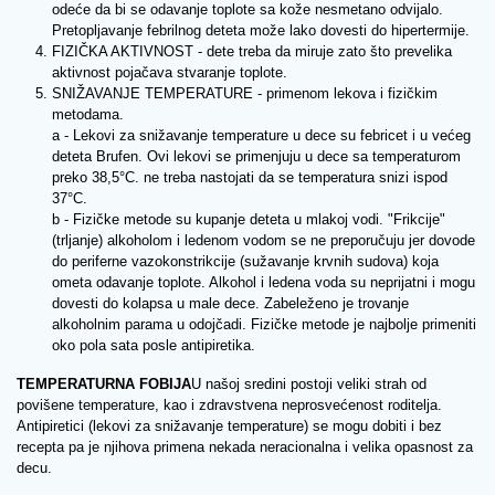
odeće da bi se odavanje toplote sa kože nesmetano odvijalo.
Pretopljavanje febrilnog deteta može lako dovesti do hipertermije.
FIZIČKA AKTIVNOST - dete treba da miruje zato što prevelika
aktivnost pojačava stvaranje toplote.
SNIŽAVANJE TEMPERATURE - primenom lekova i fizičkim
metodama.
a - Lekovi za snižavanje temperature u dece su febricet i u većeg
deteta Brufen. Ovi lekovi se primenjuju u dece sa temperaturom
preko 38,5°C. ne treba nastojati da se temperatura snizi ispod
37°C.
b - Fizičke metode su kupanje deteta u mlakoj vodi. "Frikcije"
(trljanje) alkoholom i ledenom vodom se ne preporučuju jer dovode
do periferne vazokonstrikcije (sužavanje krvnih sudova) koja
ometa odavanje toplote. Alkohol i ledena voda su neprijatni i mogu
dovesti do kolapsa u male dece. Zabeleženo je trovanje
alkoholnim parama u odojčadi. Fizičke metode je najbolje primeniti
oko pola sata posle antipiretika.
TEMPERATURNA FOBIJA
U našoj sredini postoji veliki strah od
povišene temperature, kao i zdravstvena neprosvećenost roditelja.
Antipiretici (lekovi za snižavanje temperature) se mogu dobiti i bez
recepta pa je njihova primena nekada neracionalna i velika opasnost za
decu.