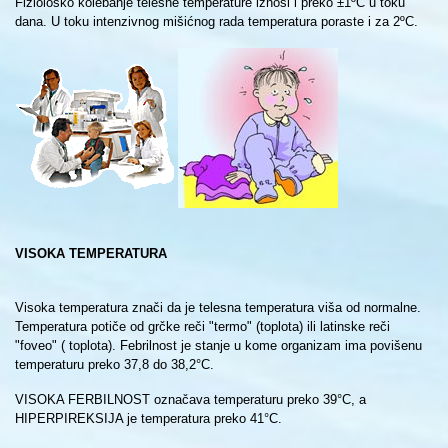
Fiziološko kolebanje telesne temperature iznosi i preko ±1ºC u toku
dana. U toku intenzivnog mišićnog rada temperatura poraste i za 2ºC.
VISOKA TEMPERATURA
Visoka temperatura znači da je telesna temperatura viša od normalne.
Temperatura potiče od grčke reči "termo" (toplota) ili latinske reči
"foveo" ( toplota). Febrilnost je stanje u kome organizam ima povišenu
temperaturu preko 37,8 do 38,2°C.
VISOKA FERBILNOST označava temperaturu preko 39°C, a
HIPERPIREKSIJA je temperatura preko 41°C.