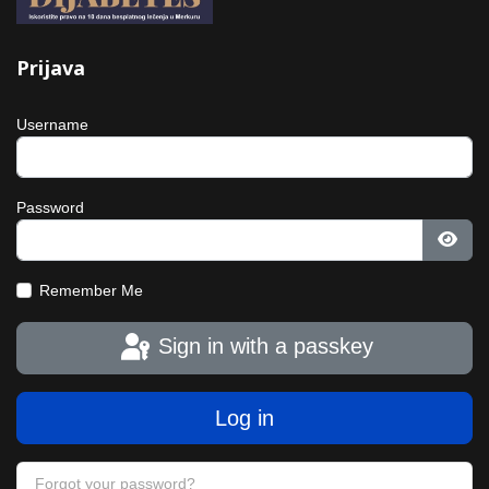
Prijava
Username
Password
Show
Remember Me
Sign in with a passkey
Log in
Forgot your password?