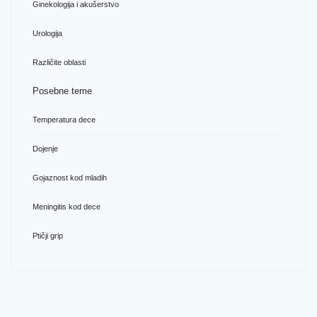
Ginekologija i akušerstvo
Urologija
Različite oblasti
Posebne teme
Temperatura dece
Dojenje
Gojaznost kod mladih
Meningitis kod dece
Ptičji grip