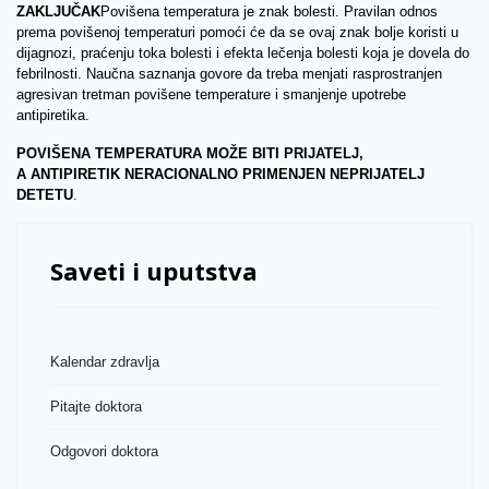
ZAKLJUČAK
Povišena temperatura je znak bolesti. Pravilan odnos
prema povišenoj temperaturi pomoći će da se ovaj znak bolje koristi u
dijagnozi, praćenju toka bolesti i efekta lečenja bolesti koja je dovela do
febrilnosti. Naučna saznanja govore da treba menjati rasprostranjen
agresivan tretman povišene temperature i smanjenje upotrebe
antipiretika.
POVIŠENA TEMPERATURA MOŽE BITI PRIJATELJ,
A ANTIPIRETIK NERACIONALNO PRIMENJEN NEPRIJATELJ
DETETU
.
Saveti i uputstva
Kalendar zdravlja
Pitajte doktora
Odgovori doktora