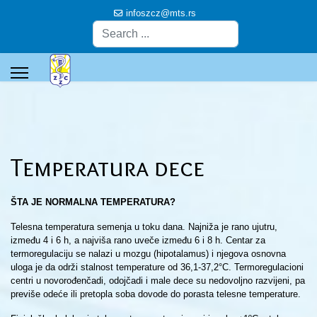
infoszcz@mts.rs
Pretraga
Temperatura dece
ŠTA JE NORMALNA TEMPERATURA?
Telesna temperatura semenja u toku dana. Najniža je rano ujutru,
između 4 i 6 h, a najviša rano uveče između 6 i 8 h. Centar za
termoregulaciju se nalazi u mozgu (hipotalamus) i njegova osnovna
uloga je da održi stalnost temperature od 36,1-37,2°C. Termoregulacioni
centri u novorođenčadi, odojčadi i male dece su nedovoljno razvijeni, pa
previše odeće ili pretopla soba dovode do porasta telesne temperature.