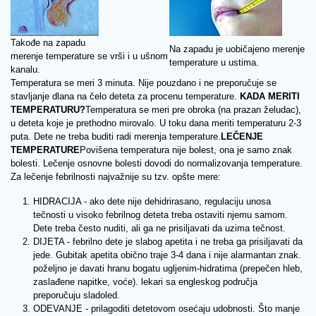
Takođe na zapadu
Na zapadu je uobičajeno merenje
merenje temperature se vrši i u ušnom
temperature u ustima.
kanalu.
Temperatura se meri 3 minuta. Nije pouzdano i ne preporučuje se
stavljanje dlana na čelo deteta za procenu temperature.
KADA MERITI
TEMPERATURU?
Temperatura se meri pre obroka (na prazan želudac),
u deteta koje je prethodno mirovalo. U toku dana meriti temperaturu 2-3
puta. Dete ne treba buditi radi merenja temperature.
LEČENJE
TEMPERATURE
Povišena temperatura nije bolest, ona je samo znak
bolesti. Lečenje osnovne bolesti dovodi do normalizovanja temperature.
Za lečenje febrilnosti najvažnije su tzv. opšte mere:
HIDRACIJA - ako dete nije dehidrirasano, regulaciju unosa
tečnosti u visoko febrilnog deteta treba ostaviti njemu samom.
Dete treba često nuditi, ali ga ne prisiljavati da uzima tečnost.
DIJETA - febrilno dete je slabog apetita i ne treba ga prisiljavati da
jede. Gubitak apetita obično traje 3-4 dana i nije alarmantan znak.
poželjno je davati hranu bogatu ugljenim-hidratima (prepečen hleb,
zaslađene napitke, voće). lekari sa engleskog područja
preporučuju sladoled.
ODEVANJE - prilagoditi detetovom osećaju udobnosti. Što manje