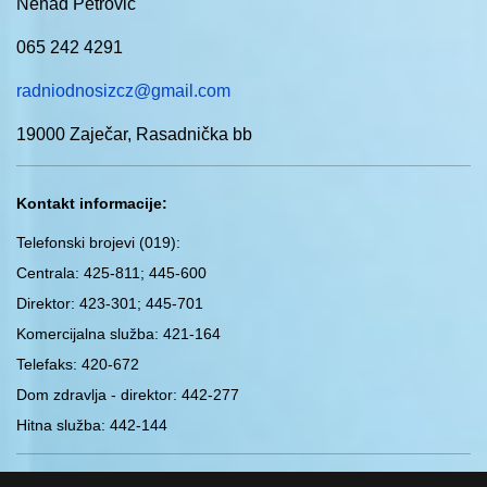
Nenad Petrović
065 242 4291
radniodnosizcz@gmail.com
19000 Zaječar, Rasadnička bb
Kontakt informacije:
Telefonski brojevi (019)
:
Centrala: 425-811; 445-600
Direktor: 423-301; 445-701
Komercijalna služba: 421-164
Telefaks: 420-672
Dom zdravlja - direktor: 442-277
Hitna služba: 442-144