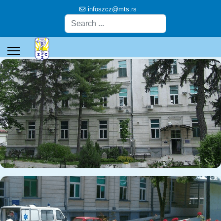
infoszcz@mts.rs
Pretraga