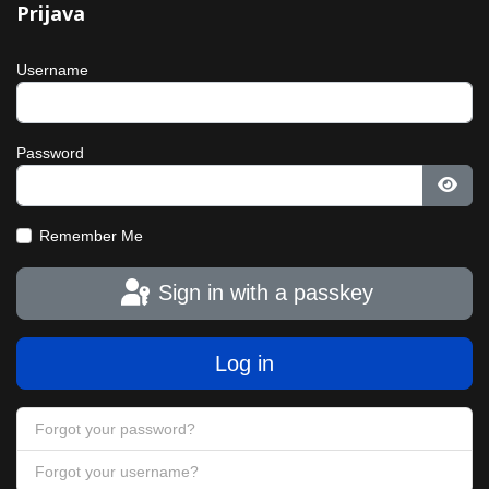
Prijava
Username
Password
Show
Remember Me
Sign in with a passkey
Log in
Forgot your password?
Forgot your username?