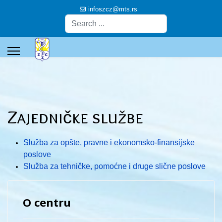
infoszcz@mts.rs
Pretraga
Zajedničke službe
Služba za opšte, pravne i ekonomsko-finansijske
poslove
Služba za tehničke, pomoćne i druge slične poslove
O centru