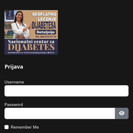
Prijava
Username
Password
Show
Remember Me