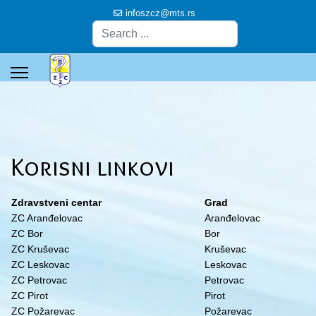
infoszcz@mts.rs
Pretraga
Korisni linkovi
Zdravstveni centar
Grad
ZC Aranđelovac
Aranđelovac
ZC Bor
Bor
ZC Kruševac
Kruševac
ZC Leskovac
Leskovac
ZC Petrovac
Petrovac
ZC Pirot
Pirot
ZC Požarevac
Požarevac