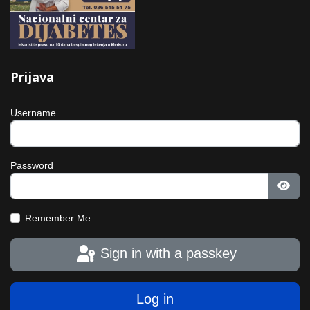
Prijava
Username
Password
Show
Remember Me
Sign in with a passkey
Log in