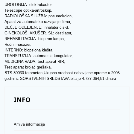
UROLOGIJA: elektrokauter,
Telescope optika-artroskop,
RADIOLOŠKA SLUŽBA: pneumokolon,
Aparat za automatsko razvijanje filma,
DEČJE ODELJENJE: inhalator cis-d,
GINEKOLOŠ. AKUŠER. SL: destilator,
REHABILITACIJA: bioptron lampa,
Ručni masažer,
INTERNO: biopsiona klešta,
TRANSFUZIJA: automatski koagulator,
MEDICINA RADA: test aparat RIR,
Test aparat brojač grešaka,
BTS 30030 fotometan,Ukupna vrednost nabavljene opreme u 2005
godini iz SOPSTVENIH SREDSTAVA bila je 4.727.364,81 dinara
INFO
Arhiva informacija