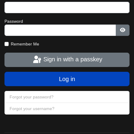
Password
Show
Remember Me
Sign in with a passkey
Log in
Forgot your password?
Forgot your username?