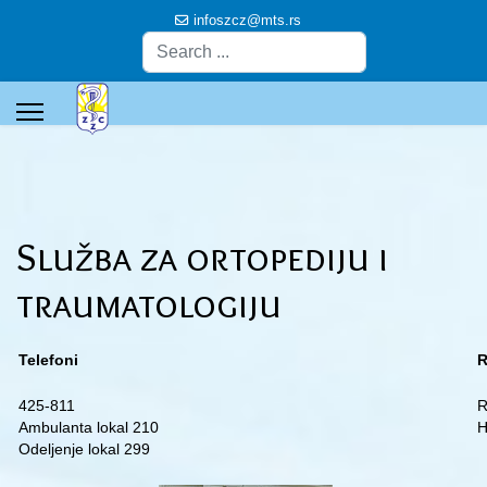
infoszcz@mts.rs
Pretraga
Služba za ortopediju i
traumatologiju
Telefoni
R
425-811
R
Ambulanta lokal 210
H
Odeljenje lokal 299