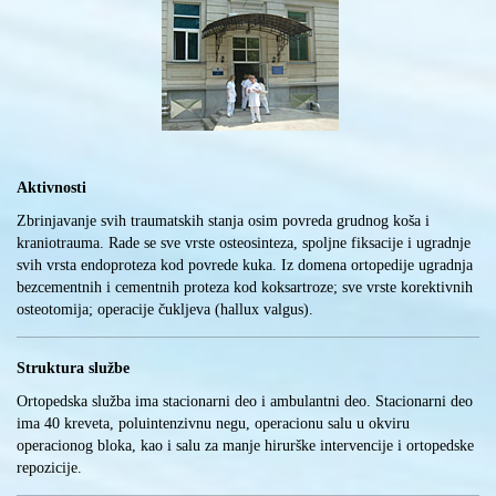
Aktivnosti
Zbrinjavanje svih traumatskih stanja osim povreda grudnog koša i
kraniotrauma. Rade se sve vrste osteosinteza, spoljne fiksacije i ugradnje
svih vrsta endoproteza kod povrede kuka. Iz domena ortopedije ugradnja
bezcementnih i cementnih proteza kod koksartroze; sve vrste korektivnih
osteotomija; operacije čukljeva (hallux valgus).
Struktura službe
Ortopedska služba ima stacionarni deo i ambulantni deo. Stacionarni deo
ima 40 kreveta, poluintenzivnu negu, operacionu salu u okviru
operacionog bloka, kao i salu za manje hirurške intervencije i ortopedske
repozicije.