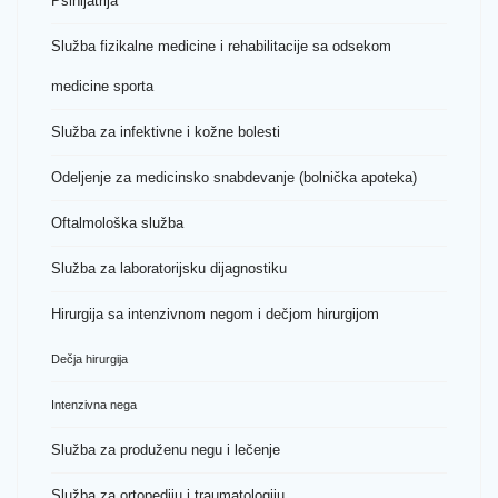
Psihijatrija
Služba fizikalne medicine i rehabilitacije sa odsekom
medicine sporta
Služba za infektivne i kožne bolesti
Odeljenje za medicinsko snabdevanje (bolnička apoteka)
Oftalmološka služba
Služba za laboratorijsku dijagnostiku
Hirurgija sa intenzivnom negom i dečjom hirurgijom
Dečja hirurgija
Intenzivna nega
Služba za produženu negu i lečenje
Služba za ortopediju i traumatologiju