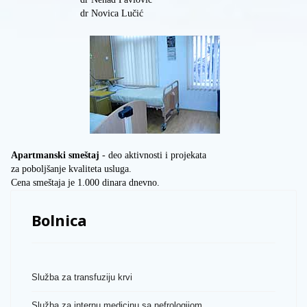
dr Novica Lučić
Apartmanski smeštaj
- deo aktivnosti i projekata
za poboljšanje kvaliteta usluga.
Cena smeštaja je 1.000 dinara dnevno.
Bolnica
Služba za transfuziju krvi
Služba za internu medicinu sa nefrologijom