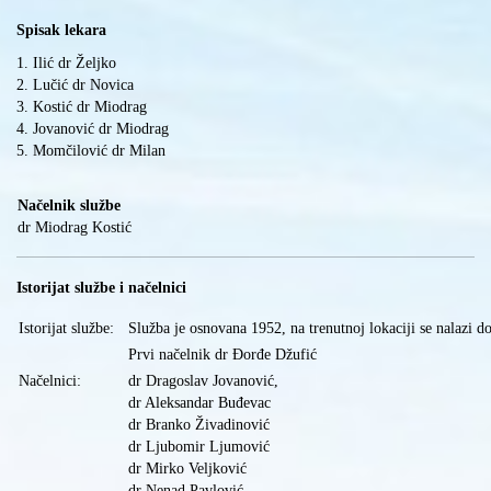
Spisak lekara
1. Ilić dr Željko
2. Lučić dr Novica
3. Kostić dr Miodrag
4. Jovanović dr Miodrag
5. Momčilović dr Milan
Načelnik službe
dr Miodrag Kostić
Istorijat službe i načelnici
Istorijat službe:
Služba je osnovana 1952, na trenutnoj lokaciji se nalazi d
Prvi načelnik dr Đorđe Džufić
Načelnici:
dr Dragoslav Jovanović,
dr Aleksandar Buđevac
dr Branko Živadinović
dr Ljubomir Ljumović
dr Mirko Veljković
dr Nenad Pavlović