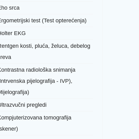
Eho srca
rgometrijski test (Test opterećenja)
Holter EKG
Rentgen kosti, pluća, želuca, debelog
creva
Kontrastna radiološka snimanja
Intrvenska pijelografija - IVP),
ijelografija)
ltrazvučni pregledi
Kompjuterizovana tomografija
(skener)