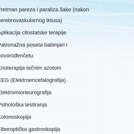
Tretman pareza i paraliza šake (nakon
cerebrovaskularnog iktusa)
plikacija citostatske terapije
Patronažna poseta babinjari i
novorođenčetu
Krioterapija tečnim azotom
EEG (Elektroencefalografija)
Elektromioneurografija
sihološka testiranja
Kolonoskopija
Fiberoptička gastroskopija