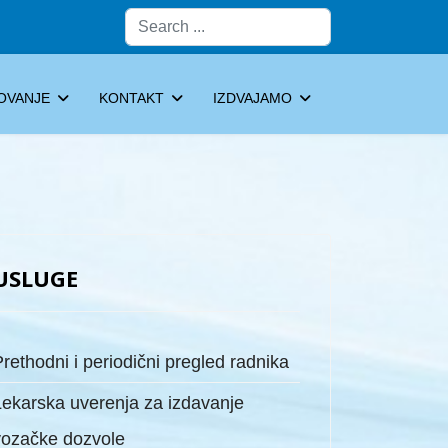
Pretraga
OVANJE
KONTAKT
IZDVAJAMO
USLUGE
rethodni i periodični pregled radnika
Lekarska uverenja za izdavanje
vozačke dozvole