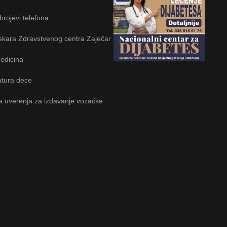
 brojevi telefona
ekara Zdravstvenog centra Zaječar
edicina
tura dece
a uverenja za izdavanje vozačke