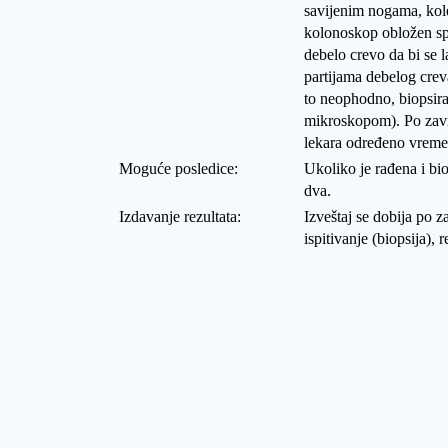
savijenim nogama, kol
kolonoskop obložen sp
debelo crevo da bi se 
partijama debelog crev
to neophodno, biopsira
mikroskopom). Po zavr
lekara određeno vreme
Moguće posledice
:
Ukoliko je rađena i bio
dva.
Izdavanje rezultata
:
Izveštaj se dobija po z
ispitivanje (biopsija),