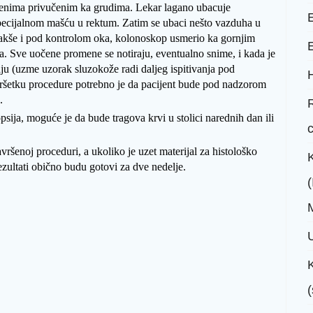
enima privučenim ka grudima. Lekar lagano ubacuje
ecijalnom mašću u rektum. Zatim se ubaci nešto vazduha u
lakše i pod kontrolom oka, kolonoskop usmerio ka gornjim
E
a. Sve uočene promene se notiraju, eventualno snime, i kada je
ju (uzme uzorak sluzokože radi daljeg ispitivanja pod
šetku procedure potrebno je da pacijent bude pod nadzorom
.
psija, moguće je da bude tragova krvi u stolici narednih dan ili
avršenoj proceduri, a ukoliko je uzet materijal za histološko
 rezultati obično budu gotovi za dve nedelje.
(
M
U