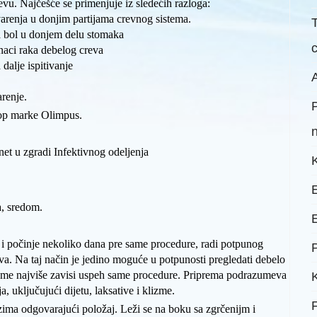
u. Najčešće se primenjuje iz sledećih razloga:
rvarenja u donjim partijama crevnog sistema.
za bol u donjem delu stomaka
znaci raka debelog creva
 dalje ispitivanje
A
arenje.
op marke Olimpus.
net u zgradi Infektivnog odeljenja
a, sredom.
 i počinje nekoliko dana pre same procedure, radi potpunog
P
va. Na taj način je jedino moguće u potpunosti pregledati debelo
reme najviše zavisi uspeh same procedure. Priprema podrazumeva
a, uključujući dijetu, laksative i klizme.
ima odgovarajući položaj. Leži se na boku sa zgrčenijm i