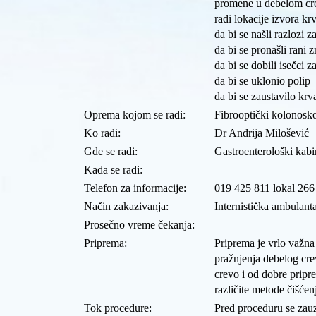
promene u debelom crev
radi lokacije izvora k
da bi se našli razlozi 
da bi se pronašli rani 
da bi se dobili isečci za
da bi se uklonio polip
da bi se zaustavilo krv
Oprema kojom se radi
:
Fibrooptički kolonosk
Ko radi
:
Dr Andrija Milošević
Gde se radi
:
Gastroenterološki kabi
Kada se radi
:
Telefon za informacije
:
019 425 811 lokal 266
Način zakazivanja
:
Internistička ambulant
Prosečno vreme čekanja
:
Priprema
:
Priprema je vrlo važna
pražnjenja debelog cre
crevo i od dobre prip
različite metode čišćenj
Tok procedure
:
Pred proceduru se zauz