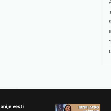
A
T
"
anije vesti