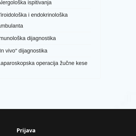
lergološka ispitivanja
iroidološka i endokrinološka
ambulanta
Imunološka dijagnostika
In vivo" dijagnostika
Laparoskopska operacija žučne kese
Prijava