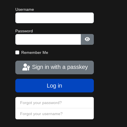
Username
Password
Show Password
Remember Me
Sign in with a passkey
Log in
Forgot your password?
Forgot your username?