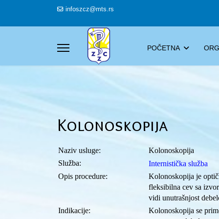
infoszcz@mts.rs
POČETNA
ORG
Kolonoskopija
Naziv usluge
:
Kolonoskopija
Služba
:
Internistička služba
Opis procedure
:
Kolonoskopija je opti
fleksibilna cev sa izv
vidi unutrašnjost deb
Indikacije
:
Kolonoskopija se primen