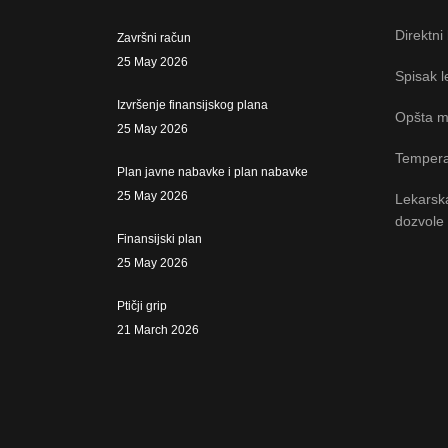
Direktni
Završni račun
25 May 2026
Spisak l
Izvršenje finansijskog plana
Opšta m
25 May 2026
Tempera
Plan javne nabavke i plan nabavke
25 May 2026
Lekarsk
dozvole
Finansijski plan
25 May 2026
Ptičji grip
21 March 2026