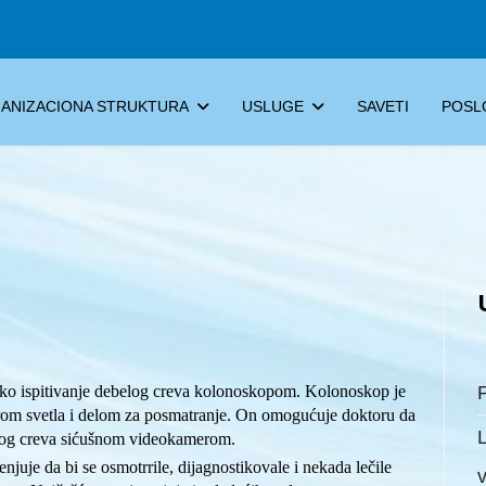
ANIZACIONA STRUKTURA
USLUGE
SAVETI
POSL
čko ispitivanje debelog creva kolonoskopom. Kolonoskop je
P
orom svetla i delom za posmatranje. On omogućuje doktoru da
elog creva sićušnom videokamerom.
juje da bi se osmotrrile, dijagnostikovale i nekada lečile